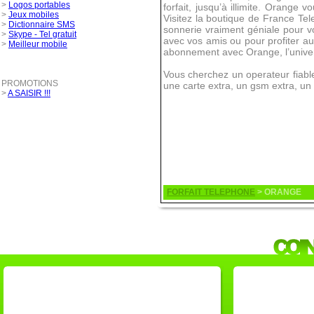
>
Logos portables
forfait, jusqu’à illimite. Orang
>
Jeux mobiles
Visitez la boutique de France Tel
>
Dictionnaire SMS
sonnerie vraiment géniale pour vo
>
Skype - Tel gratuit
avec vos amis ou pour profiter au
>
Meilleur mobile
abonnement avec Orange, l’univer
Vous cherchez un operateur fiable
PROMOTIONS
une carte extra, un gsm extra, un 
>
A SAISIR !!!
FORFAIT TELEPHONE
> ORANGE