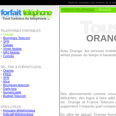
Parents, protégez vos enfants de la po
FORFAIT TELEPHONE
> ORANGE
TELEPHONES PORTABLES
>
Orange
ORANG
>
Bouygues Telecom
>
SFR
>
Debitel
>
Virgin Mobile
Avec Orange, les services mobile
>
NRJ Mobile
aimez passer du temps à bavarder 
>
Coriolis
TEL. FIXE & FORFAITS ADSL
>
Orange
>
FREE
>
SFR
>
Alice
>
Bouygues telecom
>
Darty box
>
Numéricable
Des abonnements comme vous n’
>
Budget Telecom
délirantes, des logos à faire pâl
etc. Orange et France Telecom ne 
supportent n’importe quel comparat
SITES UTILES
>
Annuaire téléphonique
>
Indicatif téléphonique
En offre de départ, Orange fourn