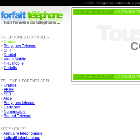
Parents, protégez vos enfants de la po
FORFAIT TELEPHONE
> CORIOLIS 
TELEPHONES PORTABLES
>
Orange
C
>
Bouygues Telecom
>
SFR
>
Debitel
>
Virgin Mobile
>
NRJ Mobile
>
Coriolis
FORFAIT TELEPHONE
> CORIOLIS 
TEL. FIXE & FORFAITS ADSL
>
Orange
>
FREE
>
SFR
>
Alice
>
Bouygues telecom
>
Darty box
>
Numéricable
>
Budget Telecom
SITES UTILES
>
Annuaire téléphonique
>
Indicatif téléphonique